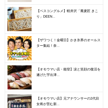
【ベスコングルメ】軽井沢「蕎麦匠 きこ
り」DEEN...
【ザワつく！金曜日】かき氷界のオールス
ター集結！奈...
【オモウマい店・能登】涙と笑顔の復活を
遂げた宇出津...
【オモウマい店】元アナウンサーの2代目
女将が営む新...