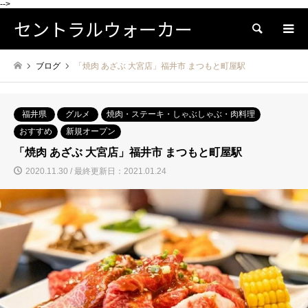
-->
セントラルウォーカー
検索
ブログ
「焼肉 あざぶ 大宮店」福井市 まつもと町屋駅
福井県
グルメ
焼肉・ステーキ・しゃぶしゃぶ・肉料理
おすすめ
新規オープン
「焼肉 あざぶ 大宮店」福井市 まつもと町屋駅
2020.11.30 / 最終更新日：2021.01.24