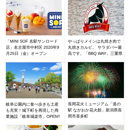
「MINI SOF 名駅サンロード
やっぱりメインは丸焼き肉で
店」名古屋市中村区 2020年9
丸焼きカルビ。 サラダバー最
月25日（金）オープン
高です。「BBQ WAY」三重県
鈴鹿市
長岡花火ミュージアム「道の
岐阜公園内に食べ歩きも土産
駅 ながおか花火館」新潟県長
も充実！城下町を再現した商
岡市喜多町
業施設「岐阜城楽市」OPEN!!
まるでタイムスリップしたみ
たい