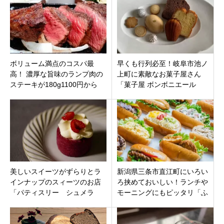
ボリューム満点のコスパ最
早くも行列必至！岐阜市池ノ
高！ 濃厚な旨味のランプ肉の
上町に素敵なお菓子屋さん
ステーキが180g1100円から
「菓子屋 ボンボニエール
「みんなDEステーキ 富山店」
（bonbonniere）」がオープン
富山県富山市
しました。
美しいスイーツがずらりとラ
新潟県三条市直江町にいろい
インナップのスィーツのお店
ろ挟めておいしい！ランチや
「パティスリー シュメラ
モーニングにもピッタリ「ふ
ン」石川県金沢市間明町にオ
わこっぺ燕三条店」がオープ
ープン！
ン