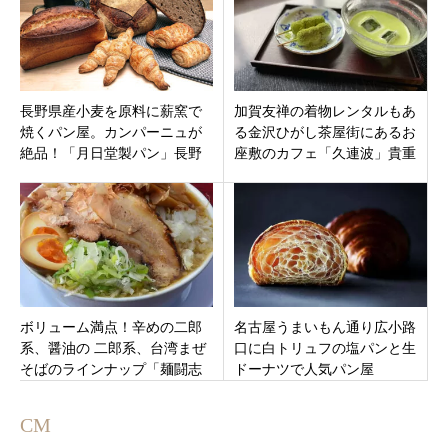
長野県産小麦を原料に薪窯で
加賀友禅の着物レンタルもあ
焼くパン屋。カンパーニュが
る金沢ひがし茶屋街にあるお
絶品！「月日堂製パン」長野
座敷のカフェ「久連波」貴重
県安曇野市
な上生菓子を味わえるお店
ボリューム満点！辛めの二郎
名古屋うまいもん通り広小路
系、醤油の 二郎系、台湾まぜ
口に白トリュフの塩パンと生
そばのラインナップ「麺闘志
ドーナツで人気パン屋
芥見店」岐阜県岐阜市
「TRUFFLE mini JR名古屋駅
店」がオープン！
CM