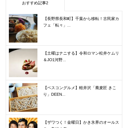
おすすめ記事2
【長野県長和町】千葉から移転！古民家カ
フェ「転々」...
【土曜はナニする】令和ロマン松井ケムリ
＆JO1河野...
【ベスコングルメ】軽井沢「蕎麦匠 きこ
り」DEEN...
【ザワつく！金曜日】かき氷界のオールス