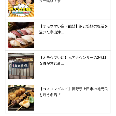
ター集結！奈...
【オモウマい店・能登】涙と笑顔の復活を
遂げた宇出津...
【オモウマい店】元アナウンサーの2代目
女将が営む新...
【べスコングルメ】長野県上田市の地元民
も通う名店「...