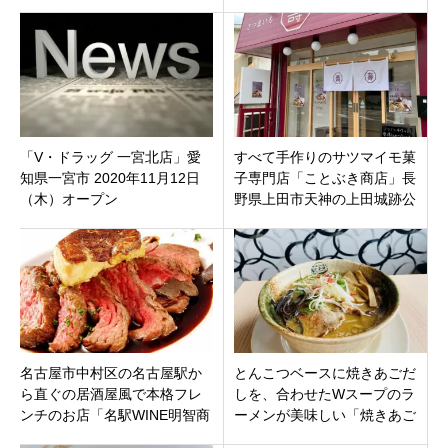
喫茶店「五十鈴茶屋」
市清水町観光名所「起雲閣」
徒歩0分3月30日オープン。
「V・ドラッグ 一宮北店」愛
すべて手作りのサツマイモ菓
知県一宮市 2020年11月12日
子専門店「ことぶき商店」長
（木）オープン
野県上田市天神の上田城跡公
園すぐに9月10日オープン
名古屋市中村区の名古屋駅か
とんこつベースに焼きあごだ
ら直ぐの居酒屋風で本格フレ
しを、合わせたWスープのラ
ンチのお店「名駅WINE明智商
ーメンが美味しい「焼きあご
店」デザートもイケてます！
らーめん小池」新潟県東区牡