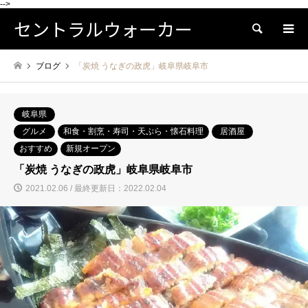
-->
セントラルウォーカー
検索
ブログ
「炭焼 うなぎの政虎」岐阜県岐阜市
岐阜県
グルメ
和食・割烹・寿司・天ぷら・懐石料理
居酒屋
おすすめ
新規オープン
「炭焼 うなぎの政虎」岐阜県岐阜市
2021.02.06 / 最終更新日：2022.02.04