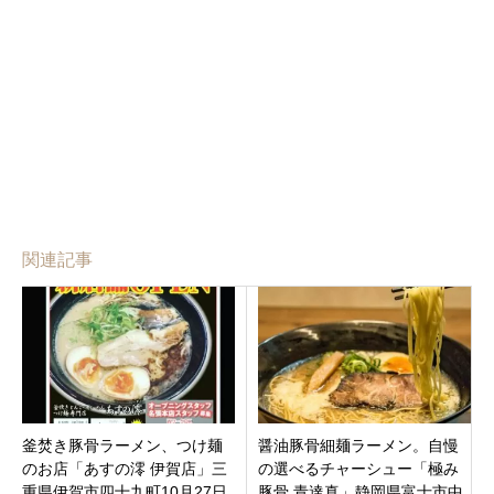
関連記事
釜焚き豚骨ラーメン、つけ麺
醤油豚骨細麺ラーメン。自慢
のお店「あすの澪 伊賀店」三
の選べるチャーシュー「極み
重県伊賀市四十九町10月27日
豚骨 青達真」静岡県富士市中