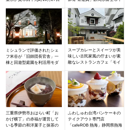
（水）オープンです。
央町
スープカレーとスイーツが美
ミシュランで評価されたシェ
味しい古民家風の佇まいが素
フ米谷が「旧師団長官舎」一
敵なレストランカフェ「モイ
棟と回遊型庭園を利活用モダ
モイ-ハイファイ」長野県松本
ンフレンチ「レストラン エリ
市中央
ス」新潟県上越市大町に4月20
日オープン
三重県伊勢市おはらい町「お
ふわしゅわ台湾パンケーキの
かげ横丁」の赤福が運営して
テイクアウト専門店
いる季節の和洋菓子と抹茶の
「cafeROB 熱海」静岡県熱海