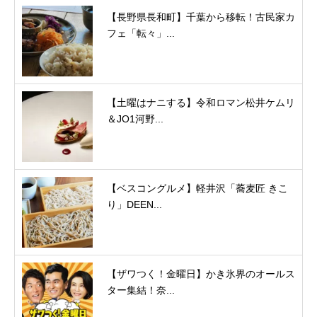
【長野県長和町】千葉から移転！古民家カ
フェ「転々」...
【土曜はナニする】令和ロマン松井ケムリ
＆JO1河野...
【ベスコングルメ】軽井沢「蕎麦匠 きこ
り」DEEN...
【ザワつく！金曜日】かき氷界のオールス
ター集結！奈...