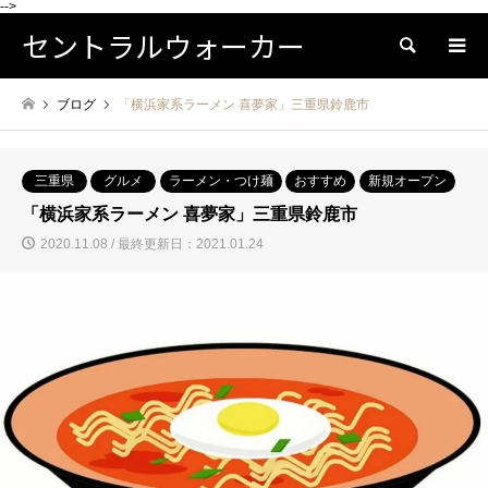
-->
セントラルウォーカー
検索
ブログ
「横浜家系ラーメン 喜夢家」三重県鈴鹿市
三重県
グルメ
ラーメン・つけ麺
おすすめ
新規オープン
「横浜家系ラーメン 喜夢家」三重県鈴鹿市
2020.11.08 / 最終更新日：2021.01.24