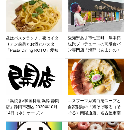
愛知県あま市七宝町 岸本拓
昼はパスタランチ、夜はイタ
也氏プロデュースの高級食パ
リアン前菜とお酒とパスタ
ン専門店「海部（あま）のく
「Pasta Dining ROTO」愛知
ちどけ」が4月17日プレ18日
県名古屋市港区に7月20日オー
グランドオープンです。
プン
「浜焼き×韓国料理 浜韓 静岡
エスプーマ系鶏白湯スープと
店」静岡市葵区 2020年10月
自家製麺の「鶏そば唆る（そ
14日（水）オープン
そる）南陽通店」名古屋市南
区サンシャインKYORAKU南店
内に9月22日オープン