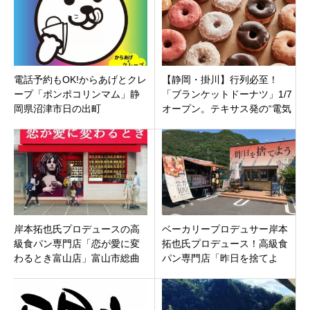
電話予約もOK!からあげとクレ
【静岡・掛川】行列必至！
ープ「ポンポコリンマム」静
「ブランケットドーナツ」1/7
岡県沼津市日の出町
オープン。テキサス発の“電気
毛布”が生んだ究極モチモチ食
感とは
岸本拓也氏プロデュースの高
ベーカリープロデュサー岸本
級食パン専門店「恋が愛に変
拓也氏プロデュース！高級食
わるとき富山店」富山市総曲
パン専門店「昨日を捨てよ
輪に1月23日グランドオープン
う」 岐阜県各務原