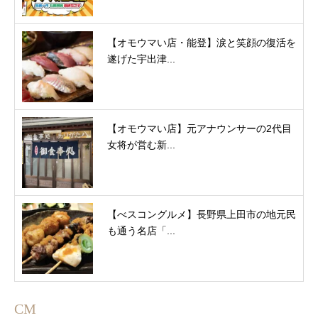
【オモウマい店・能登】涙と笑顔の復活を
遂げた宇出津...
【オモウマい店】元アナウンサーの2代目
女将が営む新...
【べスコングルメ】長野県上田市の地元民
も通う名店「...
CM