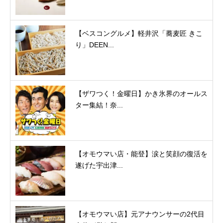
【ベスコングルメ】軽井沢「蕎麦匠 きこ
り」DEEN...
【ザワつく！金曜日】かき氷界のオールス
ター集結！奈...
【オモウマい店・能登】涙と笑顔の復活を
遂げた宇出津...
【オモウマい店】元アナウンサーの2代目