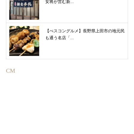
女将が営む新...
【べスコングルメ】長野県上田市の地元民
も通う名店「...
CM