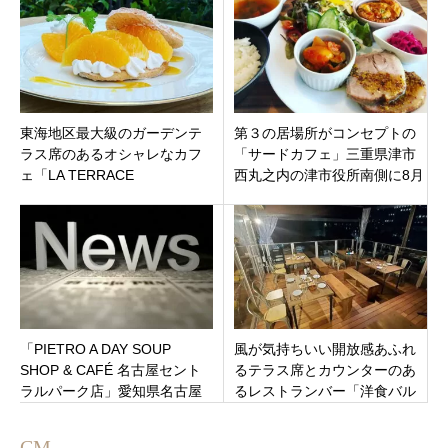
東海地区最大級のガーデンテ
第３の居場所がコンセプトの
ラス席のあるオシャレなカフ
「サードカフェ」三重県津市
ェ「LA TERRACE
西丸之内の津市役所南側に8月
4’SEASONS」名古屋市天白区
8日オープンです。
原にオープン
「PIETRO A DAY SOUP
風が気持ちいい開放感あふれ
SHOP & CAFÉ 名古屋セント
るテラス席とカウンターのあ
ラルパーク店」愛知県名古屋
るレストランバー「洋食バル
市中区
サルーテ本町」石川県金沢市
2021年3月12日（金）オープ
CM