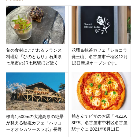
旬の食材にこだわるフランス
花壇＆抹茶カフェ「ショコラ
料理店「ひのともり」石川県
覚王山」名古屋市千種区12月
七尾市のJR七尾駅ほど近く
13日新規オープンです。
焼き立てピザのお店「PIZZA
標高1,500mの大池高原の絶景
3P’S」名古屋市中村区名古屋
が見える秘境カフェ「ハッコ
駅すぐに 2021年8月11日
ーオオシカソースラボ」長野
（水）オープン
県下伊那郡大鹿村5月29日オー