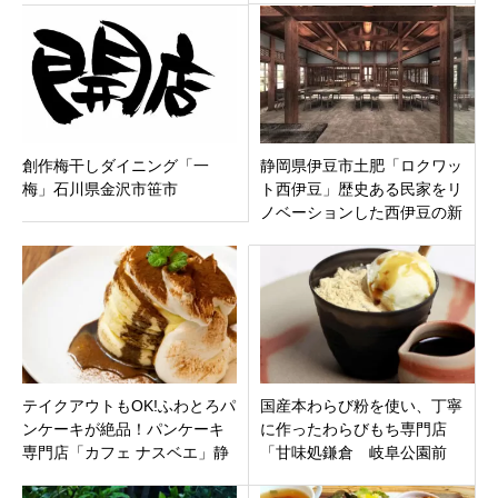
プン
創作梅干しダイニング「一
静岡県伊豆市土肥「ロクワッ
梅」石川県金沢市笹市
ト西伊豆」歴史ある民家をリ
ノベーションした西伊豆の新
たな施設
テイクアウトもOK!ふわとろパ
国産本わらび粉を使い、丁寧
ンケーキが絶品！パンケーキ
に作ったわらびもち専門店
専門店「カフェ ナスベエ」静
「甘味処鎌倉 岐阜公園前
岡市清水区
店」岐阜市大宮町にオープン