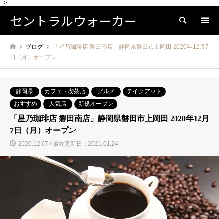
-->
セントラルウォーカー
検索
ブログ
「星乃珈琲店 磐田南店」静岡県磐田市上岡田 2020年12月7
日（月）オープン
静岡県
カフェ・喫茶店
グルメ
テイクアウト
おすすめ
人気店
新規オープン
「星乃珈琲店 磐田南店」静岡県磐田市上岡田 2020年12月
7日（月）オープン
2020.12.07 / 最終更新日：2021.01.24