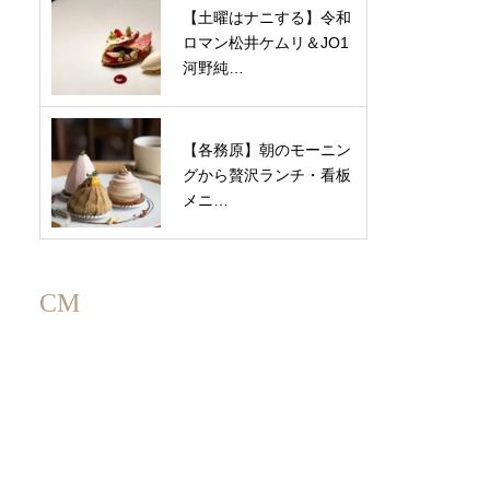
【土曜はナニする】令和
ロマン松井ケムリ＆JO1
河野純…
【各務原】朝のモーニン
グから贅沢ランチ・看板
メニ…
CM