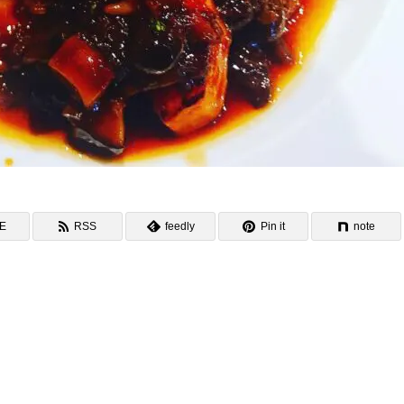
NE
RSS
feedly
Pin it
note