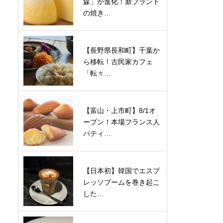
森」が進化！新ブランド
の焼き…
【長野県長和町】千葉か
ら移転！古民家カフェ
「転々…
【富山・上市町】8/1オ
ープン！本場フランス人
パティ…
【日本初】韓国でエスプ
レッソブームを巻き起こ
した…