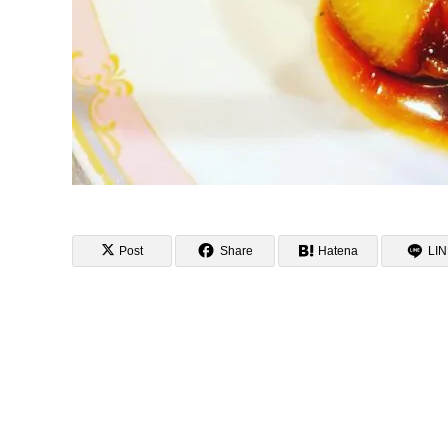
Post
Share
Hatena
LI