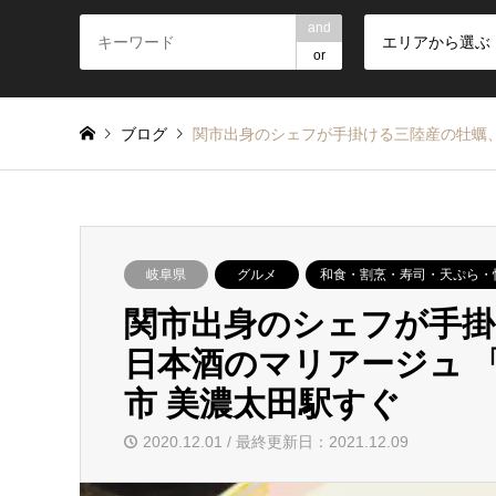
and
エリアから選ぶ
or
ブログ
関市出身のシェフが手掛ける三陸産の牡蠣、
岐阜県
グルメ
和食・割烹・寿司・天ぷら・
関市出身のシェフが手掛
日本酒のマリアージュ 
市 美濃太田駅すぐ
2020.12.01 / 最終更新日：2021.12.09