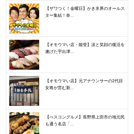
【ザワつく！金曜日】かき氷界のオールス
ター集結！奈...
【オモウマい店・能登】涙と笑顔の復活を
遂げた宇出津...
【オモウマい店】元アナウンサーの2代目
女将が営む新...
【べスコングルメ】長野県上田市の地元民
も通う名店「...