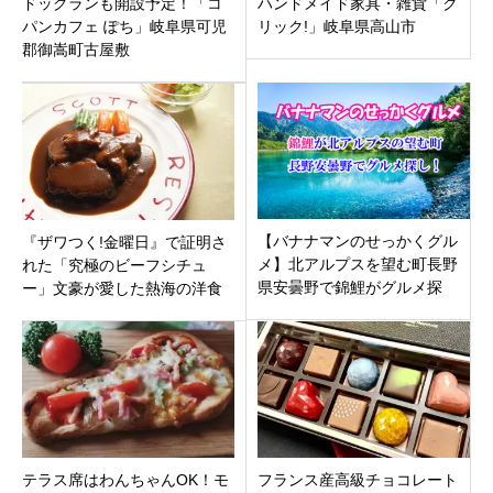
ドッグランも開設予定！「コ
ハンドメイド家具・雑貨「ク
パンカフェ ぽち」岐阜県可児
リック!」岐阜県高山市
郡御嵩町古屋敷
【バナナマンのせっかくグル
『ザワつく!金曜日』で証明さ
メ】北アルプスを望む町長野
れた「究極のビーフシチュ
県安曇野で錦鯉がグルメ探
ー」文豪が愛した熱海の洋食
し！パスタ＆石窯ピザ、釜飯
【スコット】70年超の秘伝ソ
定食
ース！
テラス席はわんちゃんOK！モ
フランス産高級チョコレート