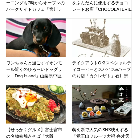
ーニングも7時からオープンの
をふんだんに使用するチョコ
パークサイドカフェ「宮川テ
レートお店「CHOCOLATERIE
ラス」三重県伊勢市中島
NOIROUGE」新潟市西区寺尾
東
ワンちゃんと過ごすイオンモ
テイクアウトOK!スペシャルテ
ール近くのひろ～いドッグラ
ィコーヒーとスパイス&ハーブ
ン「Dog Island」山梨県中巨
のお店「カクレザト」石川県
摩郡
金沢市下本多町金沢21世紀美
術館近くに
【せっかくグルメ】富士宮市
萌え断で人気のSNS映えする
の名物㊙焼きそば「大阪
「覚王山フルーツ大福 弁才天