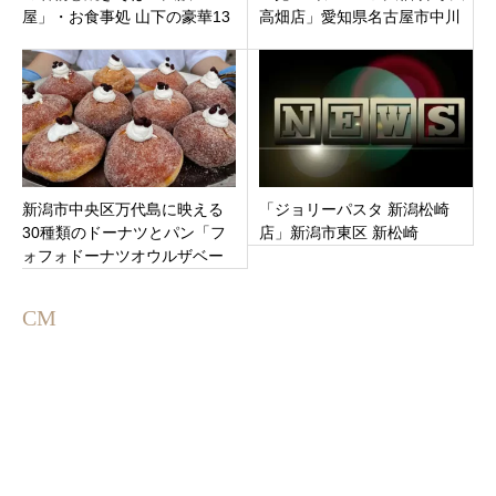
屋」・お食事処 山下の豪華13
高畑店」愛知県名古屋市中川
種の極上海鮮丼・とんかつ
区
「かつゆう」まとめ！
新潟市中央区万代島に映える
「ジョリーパスタ 新潟松崎
30種類のドーナツとパン「フ
店」新潟市東区 新松崎
ォフォドーナツオウルザベー
カリー」話題のボンボローニ
もあり！
CM