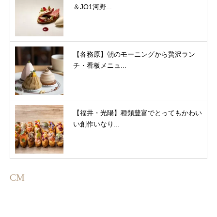
＆JO1河野...
【各務原】朝のモーニングから贅沢ラン
チ・看板メニュ...
【福井・光陽】種類豊富でとってもかわい
い創作いなり...
CM