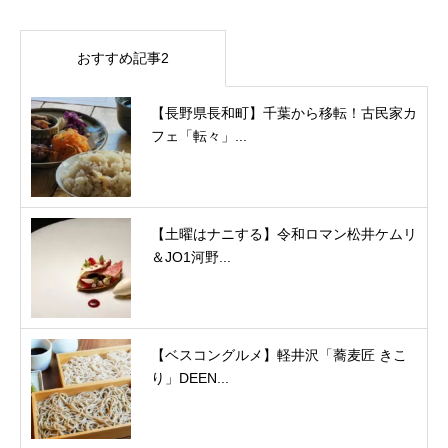
おすすめ記事2
【長野県長和町】千葉から移転！古民家カ
フェ「転々」...
【土曜はナニする】令和ロマン松井ケムリ
＆JO1河野...
【ベスコングルメ】軽井沢「蕎麦匠 きこ
り」DEEN...