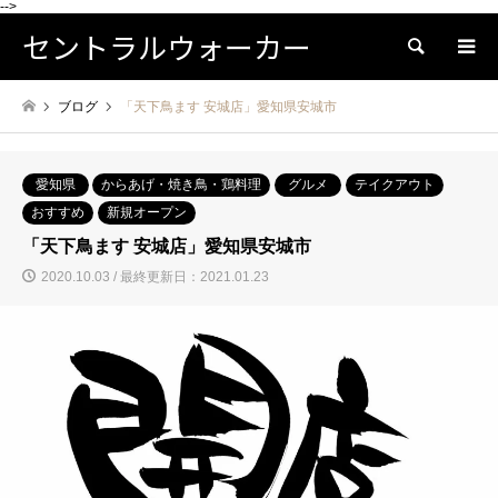
-->
セントラルウォーカー
検索
ブログ
「天下鳥ます 安城店」愛知県安城市
愛知県
からあげ・焼き鳥・鶏料理
グルメ
テイクアウト
おすすめ
新規オープン
「天下鳥ます 安城店」愛知県安城市
2020.10.03 / 最終更新日：2021.01.23