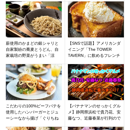
「59FU」オープン
薪使用のかまどの銀シャリと
【SNSで話題】アメリカンダ
自家製紛の蕎麦とうどん、自
イニング「The TOWER
家栽培の野菜がうまい「涼
TAVERN」に飲めるフレンチ
庵」岐阜県各務原市鵜沼朝日
トースト名古屋初上陸！
町
こだわりの100%ビーフパテを
【バナナマンのせっかくグル
使用したハンバーガーとジュ
メ】静岡県浜松で貴乃花、安
ーシーなから揚げ「ぐりちね
藤なつ、近藤春菜が行列ので
cafe」静岡県藤枝市
きる極上うなぎ、極厚ポーク