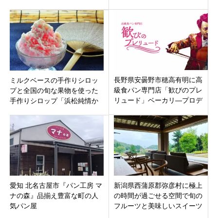
店」岐阜県岐阜市古市場
美味しいカフェ「くてん。フ
ルーツ＆ケーキ」古民家を改
装したお店。
長野県安曇野市穂高有明に高
ミルクベースの手作りシロッ
級食パン専門店「歓びのプレ
プと全国の旬な果物を使った
リュード」ベーカリ―プロデ
手作りシロップ「浜松純情か
ューサー岸本拓也氏プロデュ
き氷」静岡県浜松市中区に7月
ースが4月10日オープンです。
8日オープン
愛知 北名古屋市『パン工房 マ
新潟県西蒲原郡弥彦村に極上
ナの森』品揃え豊富な町の人
の時間が過ごせる空間で旬の
気パン屋
フルーツと美味しいスイーツ
が楽しめる古民家カフェ