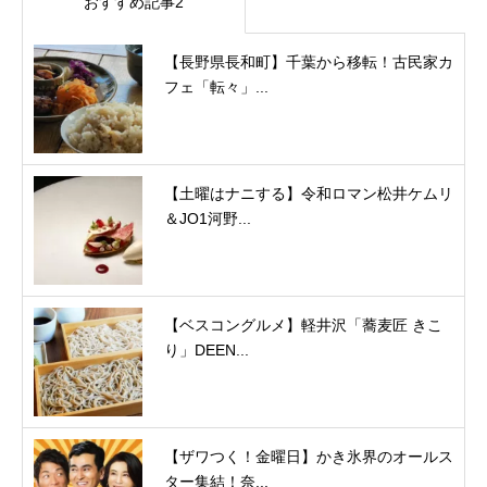
おすすめ記事2
【長野県長和町】千葉から移転！古民家カ
フェ「転々」...
【土曜はナニする】令和ロマン松井ケムリ
＆JO1河野...
【ベスコングルメ】軽井沢「蕎麦匠 きこ
り」DEEN...
【ザワつく！金曜日】かき氷界のオールス
ター集結！奈...