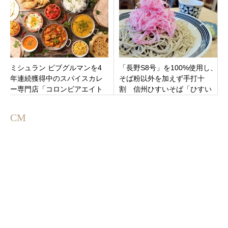
カツを食べまくり
ミシュラン ビブグルマンを4
「長野S8号」を100%使用し、
年連続獲得中のスパイスカレ
そば粉以外を加えず手打十
ー専門店「コロンビアエイト
割 信州ひすいそば「ひすい
名古屋金山店」名古屋市熱田
そば専門店 かわせみ」長野県
区
南佐久郡佐久穂町
CM