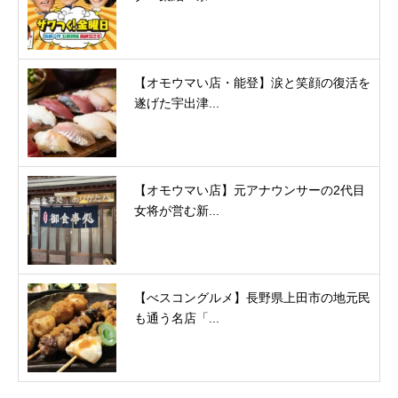
【オモウマい店・能登】涙と笑顔の復活を
遂げた宇出津...
【オモウマい店】元アナウンサーの2代目
女将が営む新...
【べスコングルメ】長野県上田市の地元民
も通う名店「...