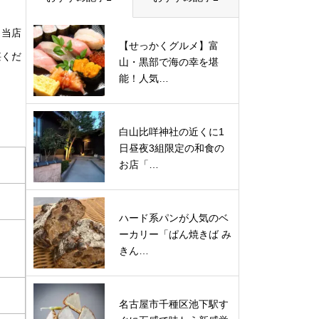
も当店
【せっかくグルメ】富
堪くだ
山・黒部で海の幸を堪
能！人気…
白山比咩神社の近くに1
日昼夜3組限定の和食の
お店「…
ハード系パンが人気のベ
ーカリー「ぱん焼きば み
きん…
名古屋市千種区池下駅す