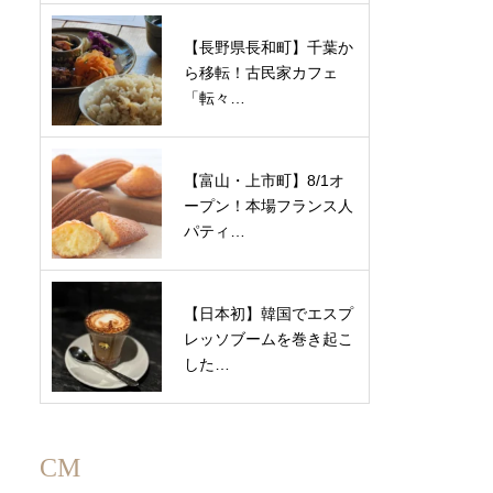
【長野県長和町】千葉か
ら移転！古民家カフェ
「転々…
【富山・上市町】8/1オ
ープン！本場フランス人
パティ…
【日本初】韓国でエスプ
レッソブームを巻き起こ
した…
CM