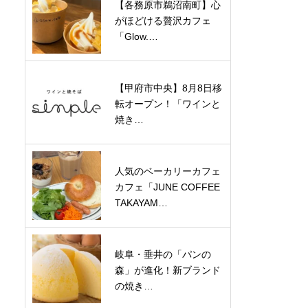
【各務原市鵜沼南町】心
がほどける贅沢カフェ
「Glow.…
【甲府市中央】8月8日移
転オープン！「ワインと
焼き…
人気のベーカリーカフェ
カフェ「JUNE COFFEE
TAKAYAM…
岐阜・垂井の「パンの
森」が進化！新ブランド
の焼き…