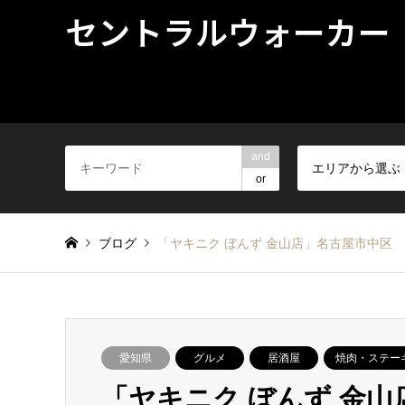
セントラルウォーカー
and
エリアから選ぶ
or
ブログ
「ヤキニク ぼんず 金山店」名古屋市中区
愛知県
グルメ
居酒屋
焼肉・ステー
「ヤキニク ぼんず 金