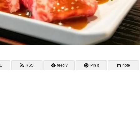
NE
RSS
feedly
Pin it
note