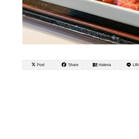
Post
Share
Hatena
LI