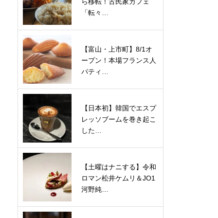
ら移転！古民家カフェ
「転々…
【富山・上市町】8/1オ
ープン！本場フランス人
パティ…
【日本初】韓国でエスプ
レッソブームを巻き起こ
した…
【土曜はナニする】令和
ロマン松井ケムリ＆JO1
河野純…