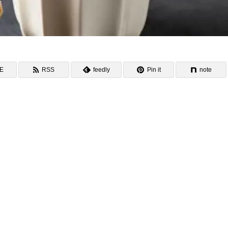
NE
RSS
feedly
Pin it
note