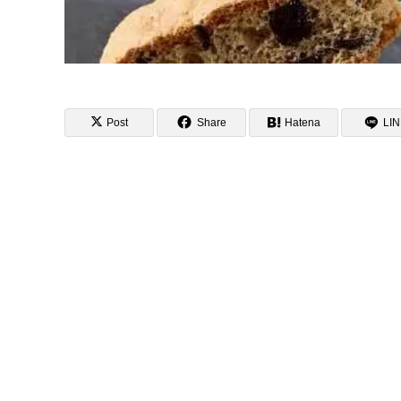
Post
Share
Hatena
LI