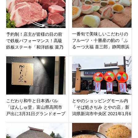
一番旬で美味しいこだわりの
予約制！店主が皆様の目の前
フルーツ・十勝産の餡の「ふ
で鉄板パフォーマンス！高級
るーつ大福 喜三郎」静岡県浜
鉄板ステーキ「和洋鉄板 菜乃
松市中区鴨江
華」三重県鈴鹿市白子町
こだわり和牛と日本酒バル
とやのショッピングモール内
「ぽんしゅ堂」富山県高岡市
「そば処さぢみ とやの店」新
戸出に3月31日グランドオープ
潟県新潟市中央区 2021年1月6
ン
日（水）オープン