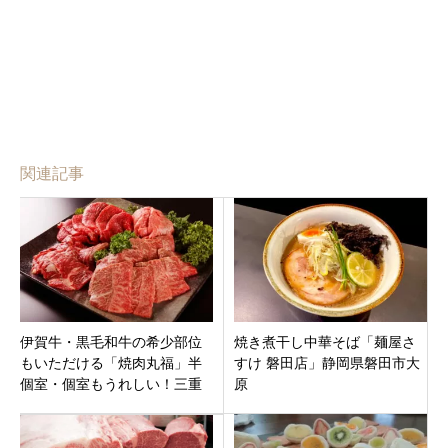
関連記事
伊賀牛・黒毛和牛の希少部位
焼き煮干し中華そば「麺屋さ
もいただける「焼肉丸福」半
すけ 磐田店」静岡県磐田市大
個室・個室もうれしい！三重
原
県名張市蔵持町里にオープン