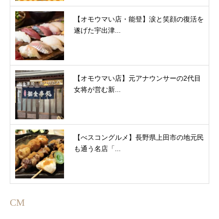
【オモウマい店・能登】涙と笑顔の復活を
遂げた宇出津...
【オモウマい店】元アナウンサーの2代目
女将が営む新...
【べスコングルメ】長野県上田市の地元民
も通う名店「...
CM