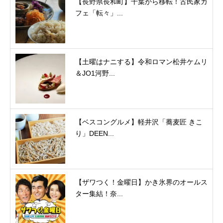
【長野県長和町】千葉から移転！古民家カ
フェ「転々」...
【土曜はナニする】令和ロマン松井ケムリ
＆JO1河野...
【ベスコングルメ】軽井沢「蕎麦匠 きこ
り」DEEN...
【ザワつく！金曜日】かき氷界のオールス
ター集結！奈...