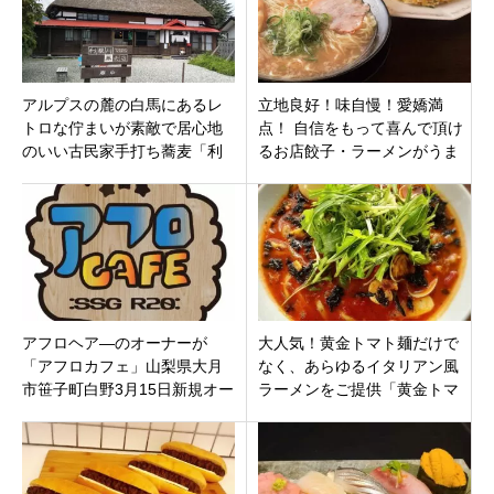
アルプスの麓の白馬にあるレ
立地良好！味自慢！愛嬌満
トロな佇まいが素敵で居心地
点！ 自信をもって喜んで頂け
のいい古民家手打ち蕎麦「利
るお店餃子・ラーメンがうま
根川蕎麦店」長野県北安曇郡
い！「一丸 はなれ」名古屋市
名東区一社駅から徒歩1分
アフロヘア―のオーナーが
大人気！黄金トマト麺だけで
「アフロカフェ」山梨県大月
なく、あらゆるイタリアン風
市笹子町白野3月15日新規オー
ラーメンをご提供「黄金トマ
プンです。
トのカル麺 沼津店」静岡県沼
津市 2021年3月12日（金）オ
ープン