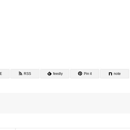
NE
RSS
feedly
Pin it
note