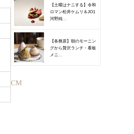
【土曜はナニする】令和
ロマン松井ケムリ＆JO1
河野純…
【各務原】朝のモーニン
グから贅沢ランチ・看板
メニ…
CM