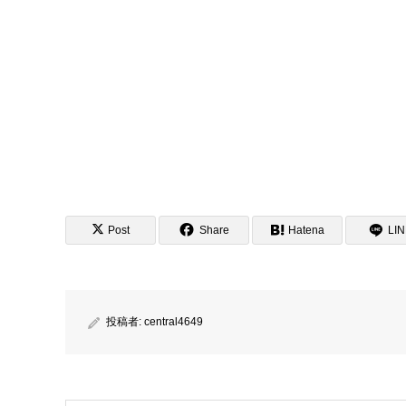
Post
Share
Hatena
LI
投稿者:
central4649