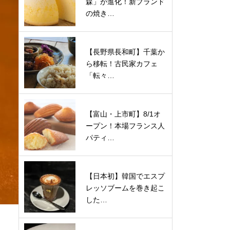
森」が進化！新ブランド
の焼き…
【長野県長和町】千葉か
ら移転！古民家カフェ
「転々…
【富山・上市町】8/1オ
ープン！本場フランス人
パティ…
【日本初】韓国でエスプ
レッソブームを巻き起こ
した…