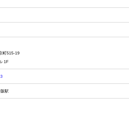
町515-19
 1F
93
松阪駅