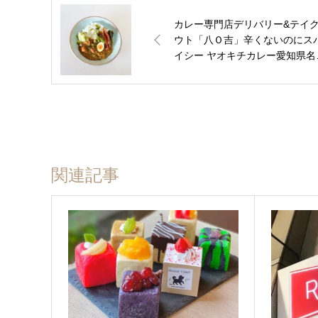
カレー専門店デリバリー&テイ
ウト「八Ｏ吉」辛くないのにス
イシー ヤオキチカレー愛知県名
屋市千種区 自由が丘
関連記事