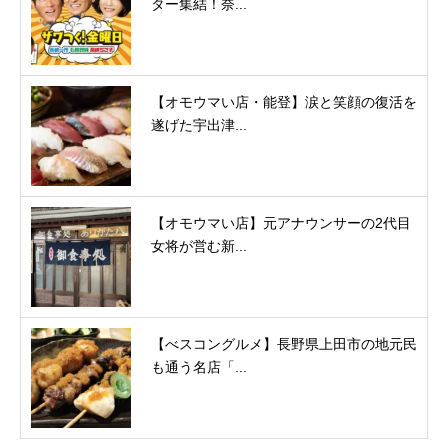
ター集結！奈...
【オモウマい店・能登】涙と笑顔の復活を
遂げた宇出津...
【オモウマい店】元アナウンサーの2代目
女将が営む新...
【べスコングルメ】長野県上田市の地元民
も通う名店「...