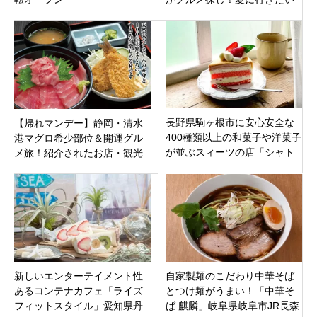
人気観光地SPで紹介されたお
店まとめ。
長野県駒ヶ根市に安心安全な
【帰れマンデー】静岡・清水
400種類以上の和菓子や洋菓子
港マグロ希少部位＆開運グル
が並ぶスィーツの店「シャト
メ旅！紹介されたお店・観光
レーゼ 駒ヶ根店」10月31日オ
スポット完全まとめ（2026年
ープン！
6月1日放送）
新しいエンターテイメント性
自家製麺のこだわり中華そば
あるコンテナカフェ「ライズ
とつけ麺がうまい！「中華そ
フィットスタイル」愛知県丹
ば 麒麟」岐阜県岐阜市JR長森