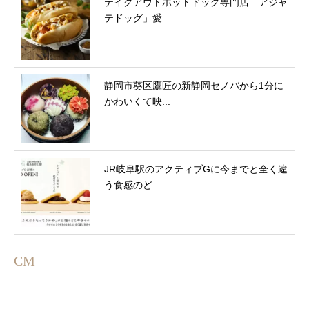
テイクアウトホットドッグ専門店「アジャ
テドッグ」愛...
静岡市葵区鷹匠の新静岡セノバから1分に
かわいくて映...
JR岐阜駅のアクティブGに今までと全く違
う食感のど...
CM