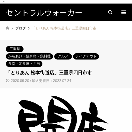
-->
セントラルウォーカー
検索
ブログ
「とりあん 松本街道店」三重県四日市市
三重県
からあげ・焼き鳥・鶏料理
グルメ
テイクアウト
食堂・定食屋・弁当
「とりあん 松本街道店」三重県四日市市
2020.09.20 / 最終更新日：2022.07.24