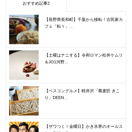
おすすめ記事2
【長野県長和町】千葉から移転！古民家カ
フェ「転々」...
【土曜はナニする】令和ロマン松井ケムリ
＆JO1河野...
【ベスコングルメ】軽井沢「蕎麦匠 きこ
り」DEEN...
【ザワつく！金曜日】かき氷界のオールス