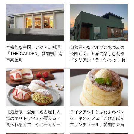
羽郡
駅より徒歩9分
本格的な中国、アジアン料理
自然豊かなアルプスあづみの
「THE GARDEN」愛知県江南
公園近く、五感で楽しむ創作
市高屋町
イタリアン「ラ.パジック」長
野県安曇野市穂高柏原
【最新版・愛知・名古屋】人
テイクアウトとふわふわパン
気のマリトッツォが買える・
ケーキのカフェ「こびとぱん
食べれるカフェやベーカリー
プランチュール」愛知県東海
等お店15件！テイクアウト・
市加木屋町に7月25日オープ