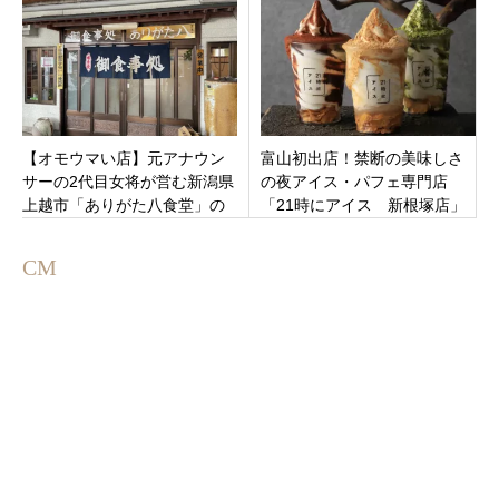
イートインも
ン。
【オモウマい店】元アナウン
富山初出店！禁断の美味しさ
サーの2代目女将が営む新潟県
の夜アイス・パフェ専門店
上越市「ありがた八食堂」の
「21時にアイス 新根塚店」
15品盛りすぎ日替わりランチ
富山市新根塚町にオープン！
＆絶品グルメ
CM