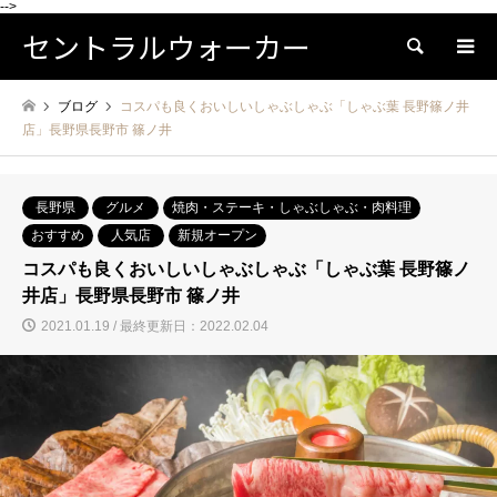
-->
セントラルウォーカー
検索
ブログ
コスパも良くおいしいしゃぶしゃぶ「しゃぶ葉 長野篠ノ井
店」長野県長野市 篠ノ井
長野県
グルメ
焼肉・ステーキ・しゃぶしゃぶ・肉料理
おすすめ
人気店
新規オープン
コスパも良くおいしいしゃぶしゃぶ「しゃぶ葉 長野篠ノ
井店」長野県長野市 篠ノ井
2021.01.19 / 最終更新日：2022.02.04