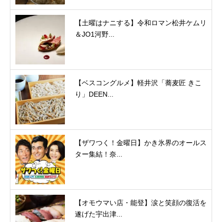
【土曜はナニする】令和ロマン松井ケムリ
＆JO1河野...
【ベスコングルメ】軽井沢「蕎麦匠 きこ
り」DEEN...
【ザワつく！金曜日】かき氷界のオールス
ター集結！奈...
【オモウマい店・能登】涙と笑顔の復活を
遂げた宇出津...