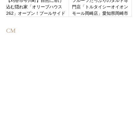
【刈谷市今川町】自然に溶け
フルーツたっぷりのタルト専
込む隠れ家「オリーブハウス
門店「トルタイシーオイオン
262」オープン！プールサイド
モール岡崎店」愛知県岡崎市
テラスで過ごす非日常リゾー
戸崎町字ばら山にオープン！
トカフェ
CM