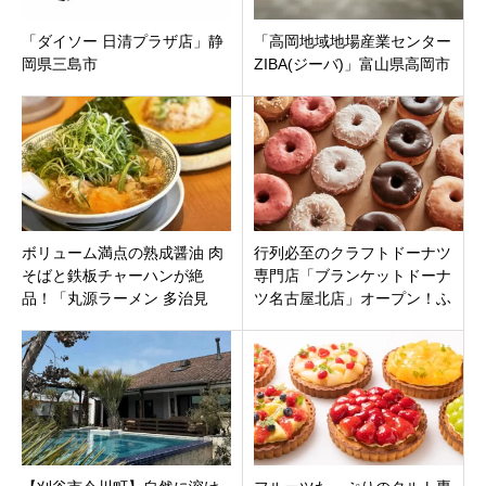
「ダイソー 日清プラザ店」静
「高岡地域地場産業センター
岡県三島市
ZIBA(ジーバ)」富山県高岡市
ボリューム満点の熟成醤油 肉
行列必至のクラフトドーナツ
そばと鉄板チャーハンが絶
専門店「ブランケットドーナ
品！「丸源ラーメン 多治見
ツ名古屋北店」オープン！ふ
店」岐阜県多治見市
わもち生地に濃厚クリームが
最高