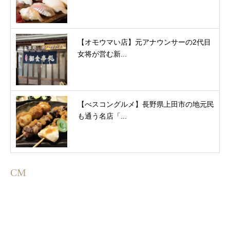
【オモウマい店】元アナウンサーの2代目
女将が営む新...
【べスコングルメ】長野県上田市の地元民
も通う名店「...
CM