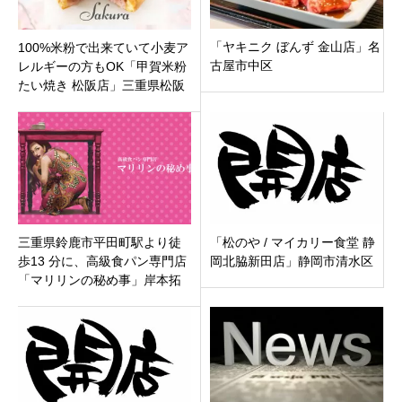
「ヤキニク ぼんず 金山店」名
100%米粉で出来ていて小麦ア
古屋市中区
レルギーの方もOK「甲賀米粉
たい焼き 松阪店」三重県松阪
市下村町三重高通りにオープ
ン！
三重県鈴鹿市平田町駅より徒
「松のや / マイカリー食堂 静
歩13 分に、高級食パン専門店
岡北脇新田店」静岡市清水区
「マリリンの秘め事」岸本拓
也氏プロデュース！4月3日オ
ープン