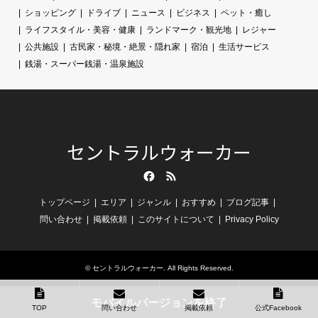
ショッピング
ドライブ
ニュース
ビジネス
ペット・癒し
ライフスタイル・美容・健康
ランドマーク・観光地
レジャー
公共施設
古民家・秘境・絶景・隠れ家
宿泊
生活サービス
銭湯・スーパー銭湯・温泉施設
セントラルウォーカー
Facebook
RSS
トップページ
エリア
ジャンル
おすすめ
ブログ記事
問い合わせ
掲載依頼
このサイトについて
Privacy Policy
©
セントラルウォーカー
. All Rights Reserved.
モバイルバージョンを終了
TOP
問い合わせ
掲載依頼
公式Facebook