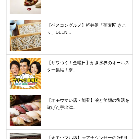
【ベスコングルメ】軽井沢「蕎麦匠 きこ
り」DEEN...
【ザワつく！金曜日】かき氷界のオールス
ター集結！奈...
【オモウマい店・能登】涙と笑顔の復活を
遂げた宇出津...
【オモウマい店】元アナウンサーの2代目