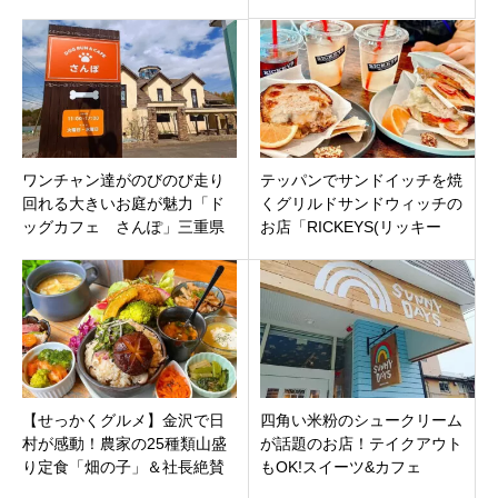
ーカリー、レストランまと
月3日オープンです
め 富山市、高岡市、砺波
市、黒部市
ワンチャン達がのびのび走り
テッパンでサンドイッチを焼
回れる大きいお庭が魅力「ド
くグリルドサンドウィッチの
ッグカフェ さんぽ」三重県
お店「RICKEYS(リッキー
員弁郡東員町にオープン！
ズ)grilled sandwich」三重県鈴
鹿市の平田駅近く
【せっかくグルメ】金沢で日
四角い米粉のシュークリーム
村が感動！農家の25種類山盛
が話題のお店！テイクアウト
り定食「畑の子」＆社長絶賛
もOK!スイーツ&カフェ
パラパラチャーハン「珉来」
「SUNNYDAYS」新潟市中央