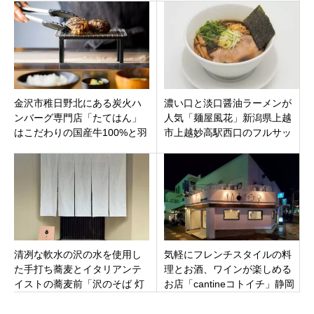
を徹底紹介！
区新潟駅南口近くに4月18日オ
ープン
金沢市稚日野北にある炭火ハ
濃い口と淡口醤油ラーメンが
ンバーグ専門店「たてはん」
人気「麺屋風花」新潟県上越
はこだわりの国産牛100%と羽
市上越妙高駅西口のフルサッ
釜で炊いた絶品の白米がたま
トに11月22日プレオープン
らない！
清冽な軟水の沢の水を使用し
気軽にフレンチスタイルの料
た手打ち蕎麦とイタリアンテ
理とお酒、ワインが楽しめる
イストの蕎麦前「沢のそば 灯
お店「cantineコトイチ」静岡
（あかり）」山梨県笛吹市に
市清水区草薙にオープンで
オープン
す。