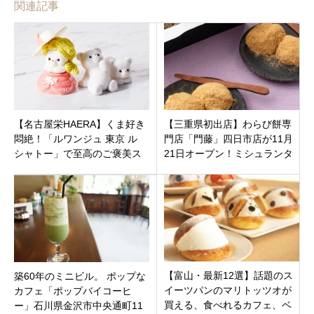
関連記事
【名古屋栄HAERA】くま好き
【三重県初出店】わらび餅専
悶絶！「ルワンジュ 東京 ル
門店「門藤」四日市店が11月
シャトー」で至高のご褒美ス
21日オープン！ミシュランタ
イーツ＆アフタヌーンティー
イアップの「ワラビータ」も
を堪能
注目
【富山・最新12選】話題のス
築60年のミニビル。 ポップな
イーツパンのマリトッツオが
カフェ「ポップバイコーヒ
買える、食べれるカフェ、ベ
ー」石川県金沢市中央通町11