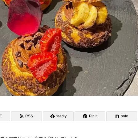
NE
RSS
feedly
Pin it
note