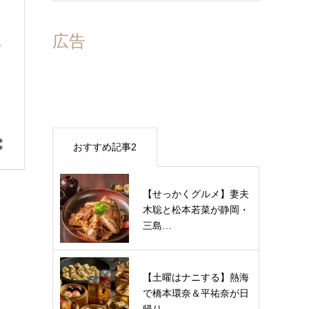
広告
おすすめ記事2
【せっかくグルメ】妻夫
木聡と松本若菜が静岡・
三島…
【土曜はナニする】熱海
で橋本環奈＆平祐奈が日