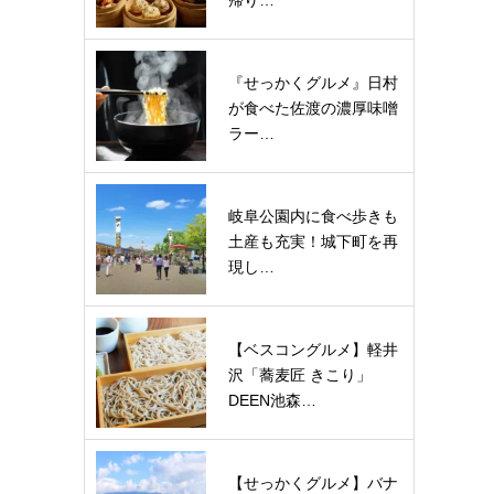
帰り…
『せっかくグルメ』日村
が食べた佐渡の濃厚味噌
ラー…
岐阜公園内に食べ歩きも
土産も充実！城下町を再
現し…
【ベスコングルメ】軽井
沢「蕎麦匠 きこり」
DEEN池森…
【せっかくグルメ】バナ