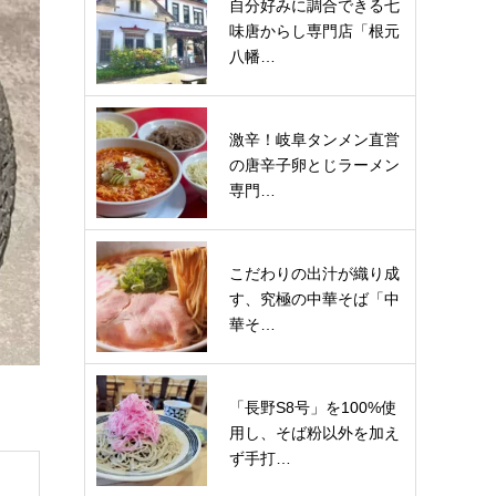
自分好みに調合できる七
味唐からし専門店「根元
八幡…
激辛！岐阜タンメン直営
の唐辛子卵とじラーメン
専門…
こだわりの出汁が織り成
す、究極の中華そば「中
華そ…
「長野S8号」を100%使
用し、そば粉以外を加え
ず手打…