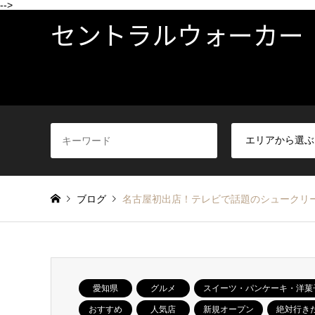
-->
セントラルウォーカー
ブログ
名古屋初出店！テレビで話題のシュークリーム専
愛知県
グルメ
スイーツ・パンケーキ・洋菓
おすすめ
人気店
新規オープン
絶対行き