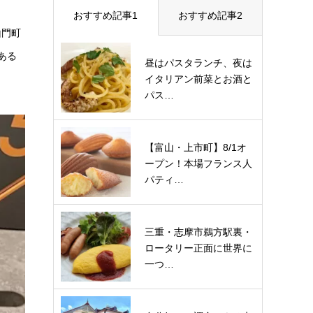
おすすめ記事1
おすすめ記事2
山門町
ある
昼はパスタランチ、夜は
イタリアン前菜とお酒と
パス…
【富山・上市町】8/1オ
ープン！本場フランス人
パティ…
三重・志摩市鵜方駅裏・
ロータリー正面に世界に
一つ…