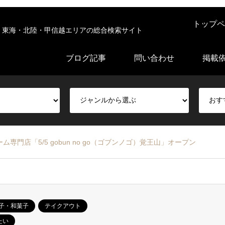
トップペ
東海・北陸・甲信越エリアの総合検索サイト
ブログ記事
問い合わせ
掲載
門店「5/5 gobun no go（ゴブンノゴ）覚王山」オープン
子・和菓子
テイクアウト
たい