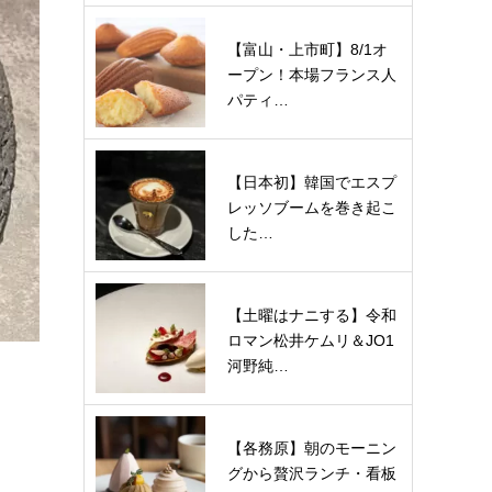
【富山・上市町】8/1オ
ープン！本場フランス人
パティ…
【日本初】韓国でエスプ
レッソブームを巻き起こ
した…
【土曜はナニする】令和
ロマン松井ケムリ＆JO1
河野純…
【各務原】朝のモーニン
グから贅沢ランチ・看板