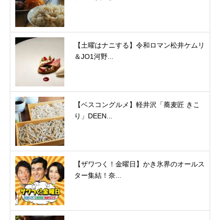
【土曜はナニする】令和ロマン松井ケムリ
＆JO1河野...
【ベスコングルメ】軽井沢「蕎麦匠 きこ
り」DEEN...
【ザワつく！金曜日】かき氷界のオールス
ター集結！奈...