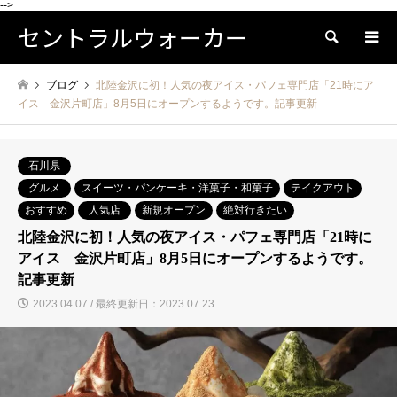
-->
セントラルウォーカー
検索
ブログ
北陸金沢に初！人気の夜アイス・パフェ専門店「21時にア
イス 金沢片町店」8月5日にオープンするようです。記事更新
石川県
グルメ
スイーツ・パンケーキ・洋菓子・和菓子
テイクアウト
おすすめ
人気店
新規オープン
絶対行きたい
北陸金沢に初！人気の夜アイス・パフェ専門店「21時に
アイス 金沢片町店」8月5日にオープンするようです。
記事更新
2023.04.07 / 最終更新日：2023.07.23