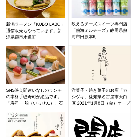
映えるチーズスイーツ専門店
新潟ラーメン「KUBO LABO」
「熱海ミルチーズ」静岡県熱
通信販売もやっています。新
海市田原本町
潟県燕市水道町
SNS映え間違いなしのランチ
洋菓子・焼き菓子のお店「カ
の本格手毬寿司が絶品です。
シヅキ」愛知県名古屋市天白
「寿司 一船（いっせん）」石
区 2021年1月8日（金）オープ
川県金沢市観音町のひがし茶
ン
屋街隅エリア