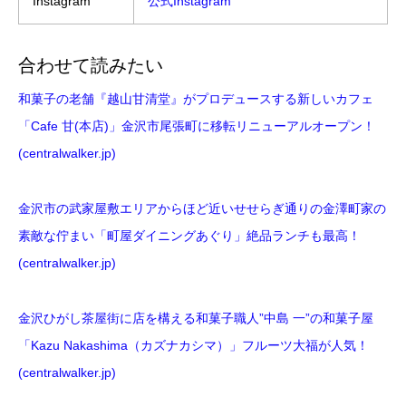
Instagram
公式Instagram
合わせて読みたい
和菓子の老舗『越山甘清堂』がプロデュースする新しいカフェ
「Cafe 甘(本店)」金沢市尾張町に移転リニューアルオープン！
(centralwalker.jp)
金沢市の武家屋敷エリアからほど近いせせらぎ通りの金澤町家の
素敵な佇まい「町屋ダイニングあぐり」絶品ランチも最高！
(centralwalker.jp)
金沢ひがし茶屋街に店を構える和菓子職人”中島 一”の和菓子屋
「Kazu Nakashima（カズナカシマ）」フルーツ大福が人気！
(centralwalker.jp)