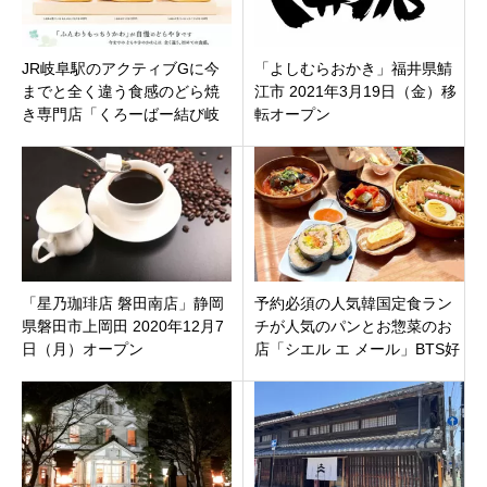
JR岐阜駅のアクティブGに今
「よしむらおかき」福井県鯖
までと全く違う食感のどら焼
江市 2021年3月19日（金）移
き専門店「くろーばー結び岐
転オープン
阜駅店」11月26日オープン
「星乃珈琲店 磐田南店」静岡
予約必須の人気韓国定食ラン
県磐田市上岡田 2020年12月7
チが人気のパンとお惣菜のお
日（月）オープン
店「シエル エ メール」BTS好
きの明るいオーナー！金沢市
諸江町