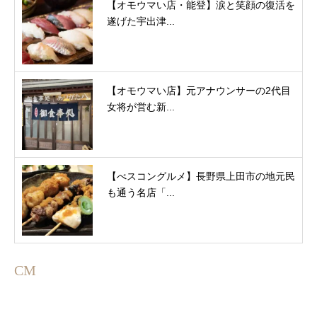
【オモウマい店・能登】涙と笑顔の復活を
遂げた宇出津...
【オモウマい店】元アナウンサーの2代目
女将が営む新...
【べスコングルメ】長野県上田市の地元民
も通う名店「...
CM