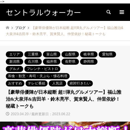
-->
セントラルウォーカー
検索
ブログ
【豪華俳優陣が日本縦断 超!!弾丸グルメツアー】福山雅治&
大泉洋&吉田羊・鈴木亮平、賀来賢人、仲里依紗！秘蔵トークも
エリア
三重県
富山県
山梨県
岐阜県
愛知県
新潟県
石川県
福井県
長野県
静岡県
グルメ
フレンチ・ビストロ
和食・割烹・寿司・天ぷら・懐石料理
おすすめ
テレビ番組
人気店
絶対行きたい
【豪華俳優陣が日本縦断 超!!弾丸グルメツアー】福山雅
治&大泉洋&吉田羊・鈴木亮平、賀来賢人、仲里依紗！
秘蔵トークも
2023.04.20 / 最終更新日：2023.06.22