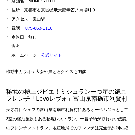
店舗名 MUNI KYOTO
住所 京都市右京区嵯峨天龍寺芒ノ馬場町３
アクセス 嵐山駅
電話
075-863-1110
定休日 無し
備考
ホームページ
公式サイト
移動中カラオケ大会や員とろクイズも開催
秘境の極上ジビエ！ミシュラン一つ星の絶品
フレンチ「Levoレヴォ」富山県南砺市利賀村
天才谷口シェフの富山県南砺市利賀村にあるオーベルジュとして
3室の宿泊施設もある秘境レストラン。一番予約が取れない伝説
のフレンチレストラン。地産地消でのフレンチは完全予約制の絶