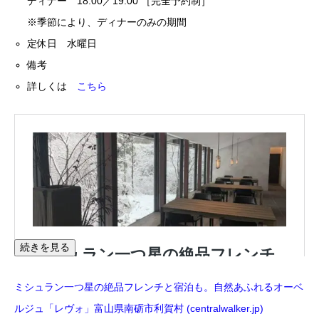
ディナー 18:00／19:00 ［完全予約制］
※季節により、ディナーのみの期間
定休日 水曜日
備考
詳しくは
こちら
続きを見る
ミシュラン一つ星の絶品フレンチと宿泊も。自然あふれるオーベ
ルジュ「レヴォ」富山県南砺市利賀村 (centralwalker.jp)