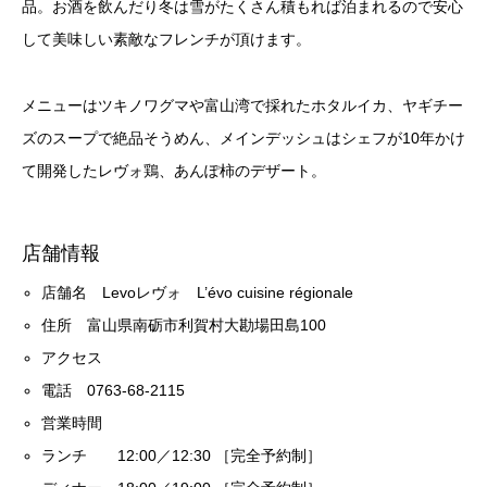
品。お酒を飲んだり冬は雪がたくさん積もれば泊まれるので安心
して美味しい素敵なフレンチが頂けます。
メニューはツキノワグマや富山湾で採れたホタルイカ、ヤギチー
ズのスープで絶品そうめん、メインデッシュはシェフが10年かけ
て開発したレヴォ鶏、あんぽ柿のデザート。
店舗情報
店舗名 Levoレヴォ L’évo cuisine régionale
住所 富山県南砺市利賀村大勘場田島100
アクセス
電話 0763-68-2115
営業時間
ランチ 12:00／12:30 ［完全予約制］