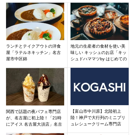
ランチとテイクアウトの洋食
地元の生産者の食材を使い美
屋「ラテルネキッチン」名古
味しい キッシュのお店「キッ
屋市中区錦
シュドハママツby はじめての
キッシュ」静岡県浜松市中区
旭町
【富山市中川原】北陸初上
関西で話題の夜パフェ専門店
陸！神戸で大行列のミニブリ
が、名古屋に初上陸！「21時
ュレシュークリーム専門店
にアイス 名古屋大須店」名古
「KOGASHI富山店」が7月17
屋市中区5月30日オープン