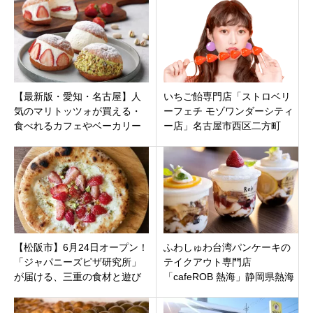
日オープン！
【最新版・愛知・名古屋】人
いちご飴専門店「ストロベリ
気のマリトッツォが買える・
ーフェチ モゾワンダーシティ
食べれるカフェやベーカリー
ー店」名古屋市西区二方町
等お店15件！テイクアウト・
mozoワンダーシティにオープ
イートインも
ン
【松阪市】6月24日オープン！
ふわしゅわ台湾パンケーキの
「ジャパニーズピザ研究所」
テイクアウト専門店
が届ける、三重の食材と遊び
「cafeROB 熱海」静岡県熱海
心が詰まった唯一無二の石窯
市清水町観光名所「起雲閣」
ピザ
徒歩0分3月30日オープン。