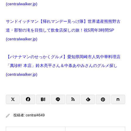
(centralwalker.jp)
サンドイッチマン【帰れマンデー見っけ隊】世界遺産熊熊野古
道・那智の滝を目指して飲食店探しの旅！祝5周年3時間SP
(centralwalker.jp)
【バナナマンのせっかくグルメ】愛知県岡崎市人気中華料理店
「萬珍軒 本店」鈴木亮平さん＆中条あやみさんのグルメ探し
(centralwalker.jp)
投稿者:
central4649