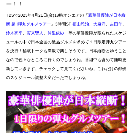
ー！！
TBSで2023年4月21日(金)19時オンエアの『
豪華俳優陣が日本縦
断 超!!弾丸グルメツアー
』3時間SP
福山雅治
、
大泉洋
、
吉田羊
、
鈴木亮平
、
賀来賢人
、
仲里依紗
等の華俳優陣が限られたスケジ
ュールの中で日本全国の絶品グルメを求めて１日限定弾丸ツアー
を決行！秘蔵トークも満載で楽しそうです。日本縦断とゆうこと
なので色々なところに行くのでしょうね。番組中も含めて随時更
新していきます。チェックして見てくださいね。これだけの俳優
のスケジュール調整大変だったでしょうね。