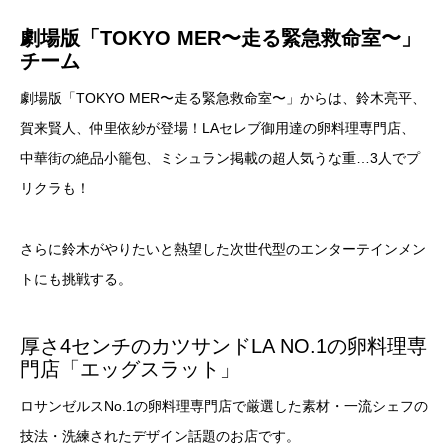
劇場版「TOKYO MER〜走る緊急救命室〜」
チーム
劇場版「TOKYO MER〜走る緊急救命室〜」からは、鈴木亮平、
賀来賢人、仲里依紗が登場！LAセレブ御用達の卵料理専門店、
中華街の絶品小籠包、ミシュラン掲載の超人気うな重…3人でプ
リクラも！
さらに鈴木がやりたいと熱望した次世代型のエンターテインメン
トにも挑戦する。
厚さ4センチのカツサンドLA NO.1の卵料理専
門店「エッグスラット」
ロサンゼルスNo.1の卵料理専門店で厳選した素材・一流シェフの
技法・洗練されたデザイン話題のお店です。