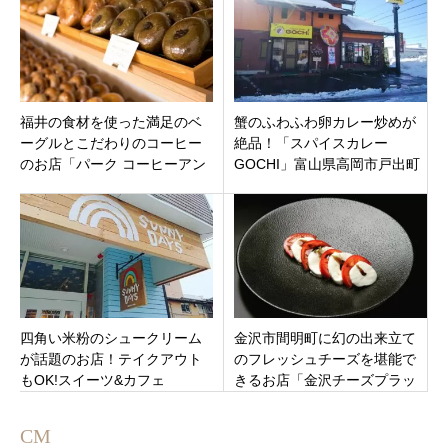
福井の食材を使った満足のベ
蟹のふわふわ卵カレー炒めが
ーグルとこだわりのコーヒー
絶品！「スパイスカレー
のお店「パーク コーヒーアン
GOCHI」富山県高岡市戸出町
ドベーグル」福井市定正町3月
1月20日新規オープンです。
18日オープン
四角い米粉のシュークリーム
金沢市間明町に幻の出来立て
が話題のお店！テイクアウト
のフレッシュチーズを堪能で
もOK!スイーツ&カフェ
きるお店「金沢チーズプラッ
「SUNNYDAYS」新潟市中央
ター」が9月8日オープン！
区新潟駅南口近くに4月18日オ
CM
ープン