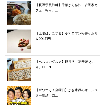
【長野県長和町】千葉から移転！古民家カ
フェ「転々」...
【土曜はナニする】令和ロマン松井ケムリ
＆JO1河野...
【ベスコングルメ】軽井沢「蕎麦匠 きこ
り」DEEN...
【ザワつく！金曜日】かき氷界のオールス
ター集結！奈...