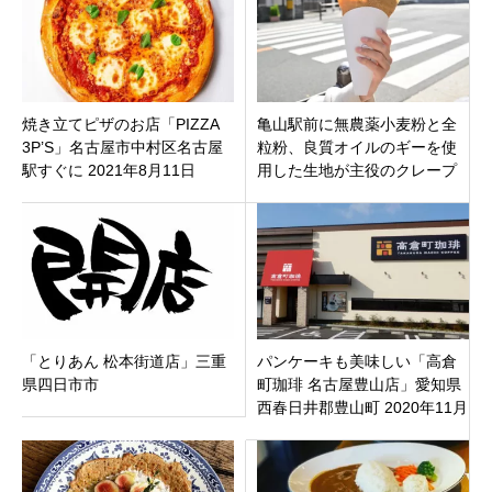
焼き立てピザのお店「PIZZA
亀山駅前に無農薬小麦粉と全
3P’S」名古屋市中村区名古屋
粒粉、良質オイルのギーを使
駅すぐに 2021年8月11日
用した生地が主役のクレープ
（水）オープン
専門店「イシイクレープ亀山
市」にオープン
「とりあん 松本街道店」三重
パンケーキも美味しい「高倉
県四日市市
町珈琲 名古屋豊山店」愛知県
西春日井郡豊山町 2020年11月
10日（火）オープン