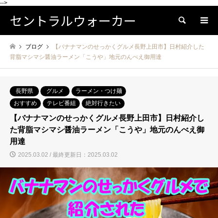
-->
セントラルウォーカー
検索
ブログ
【バナナマンのせっかくグルメ長野上田市】日村紹介した
背脂マシマシ醤油ラーメン「こうや」地元のんべえ御用達
長野県
グルメ
ラーメン・つけ麺
おすすめ
テレビ番組
絶対行きたい
【バナナマンのせっかくグルメ長野上田市】日村紹介し
た背脂マシマシ醤油ラーメン「こうや」地元のんべえ御
用達
2025.03.02 / 最終更新日：2025.03.02