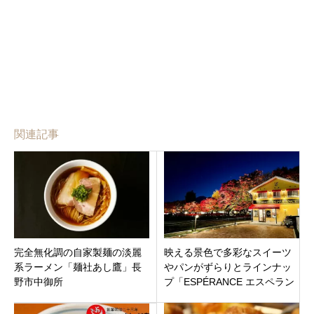
関連記事
完全無化調の自家製麺の淡麗
映える景色で多彩なスイーツ
系ラーメン「麺社あし鷹」長
やパンがずらりとラインナッ
野市中御所
プ「ESPÉRANCE エスペラン
ス」山梨県南都留郡富士河口
湖町