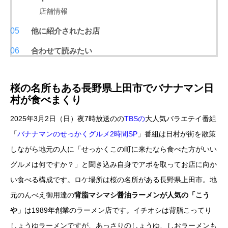
店舗情報
他に紹介されたお店
合わせて読みたい
桜の名所もある長野県上田市でバナナマン日
村が食べまくり
2025年3月2日（日）夜7時放送のの
TBSの
大人気バラエテイ番組
「
バナナマンのせっかくグルメ2時間SP
」番組は日村が街を散策
しながら地元の人に「せっかくこの町に来たなら食べた方がいい
グルメは何ですか？」と聞き込み自身でアポを取ってお店に向か
い食べる構成です。ロケ場所は桜の名所がある長野県上田市。地
元のんべえ御用達の
背脂マシマシ醤油ラーメンが人気の「こう
や」
は1989年創業のラーメン店です。イチオシは背脂こってり
しょうゆラーメンですが、あっさりのしょうゆ、しおラーメンも