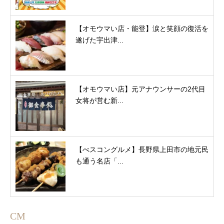
【オモウマい店・能登】涙と笑顔の復活を
遂げた宇出津...
【オモウマい店】元アナウンサーの2代目
女将が営む新...
【べスコングルメ】長野県上田市の地元民
も通う名店「...
CM