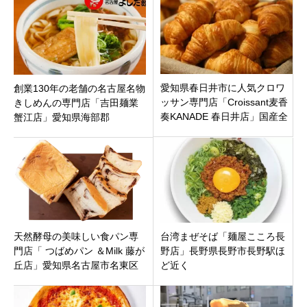
愛知県春日井市に人気クロワ
創業130年の老舗の名古屋名物
ッサン専門店「Croissant麦香
きしめんの専門店「吉田麺業
奏KANADE 春日井店」国産全
蟹江店」愛知県海部郡
粒粉と国産発酵バターを使用
した絶品クロワッサン！
天然酵母の美味しい食パン専
台湾まぜそば「麺屋こころ長
門店「 つばめパン ＆Milk 藤が
野店」長野県長野市長野駅ほ
丘店」愛知県名古屋市名東区
ど近く