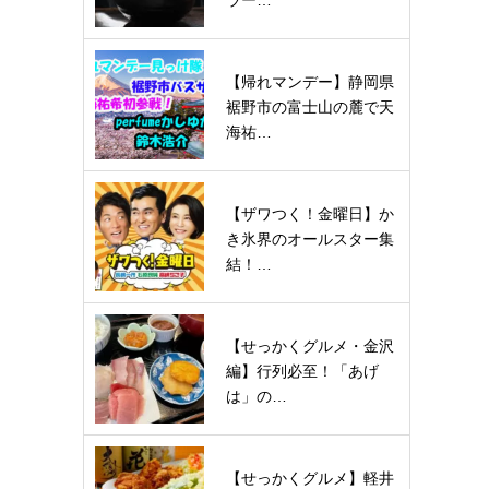
ラー…
【帰れマンデー】静岡県
裾野市の富士山の麓で天
海祐…
【ザワつく！金曜日】か
き氷界のオールスター集
結！…
【せっかくグルメ・金沢
編】行列必至！「あげ
は」の…
【せっかくグルメ】軽井