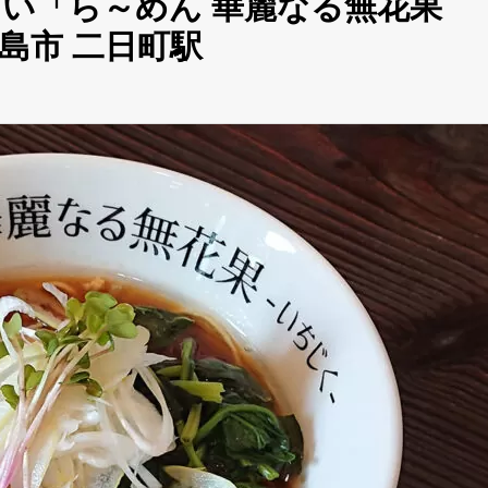
い「ら～めん 華麗なる無花果
島市 二日町駅