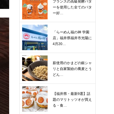
フランスの高級発酵バタ
ーを使用した全てのバタ
ー好…
「らーめん福の神 学園
店」福井県福井市光陽に
4月20…
薪使用のかまどの銀シャ
リと自家製紛の蕎麦とう
どん…
【福井県・最新9選】話
題のマリトッツオが買え
る・食…