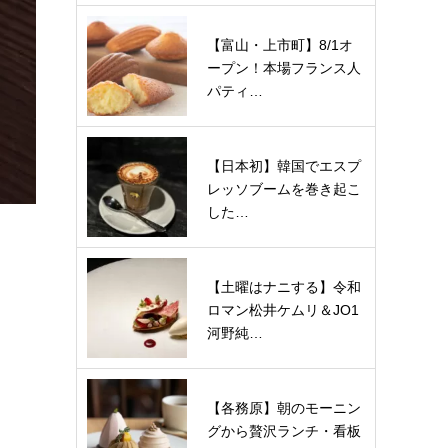
【富山・上市町】8/1オ
ープン！本場フランス人
パティ…
【日本初】韓国でエスプ
レッソブームを巻き起こ
した…
【土曜はナニする】令和
ロマン松井ケムリ＆JO1
河野純…
【各務原】朝のモーニン
グから贅沢ランチ・看板