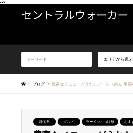
-->
セントラルウォーカー
ブログ
豊富なメニューがうれしい「ら～めん 華麗
静岡県
グルメ
ラーメン・つけ麺
おす