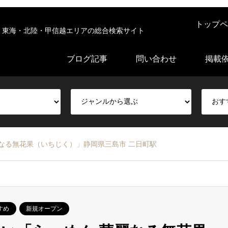
トップペ
東海・北陸・甲信越エリアの総合検索サイト
ブログ記事
問い合わせ
掲載
なる無花果（いちじく）」静岡県三島市 二日町駅
すめ
新規オープン