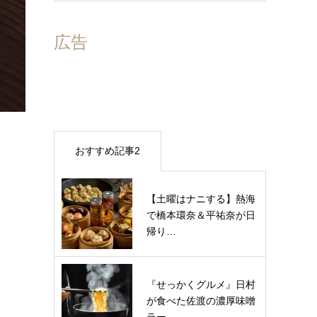
広告
おすすめ記事2
【土曜はナニする】熱海
で橋本環奈＆平祐奈が日
帰り…
『せっかくグルメ』日村
が食べた佐渡の濃厚味噌