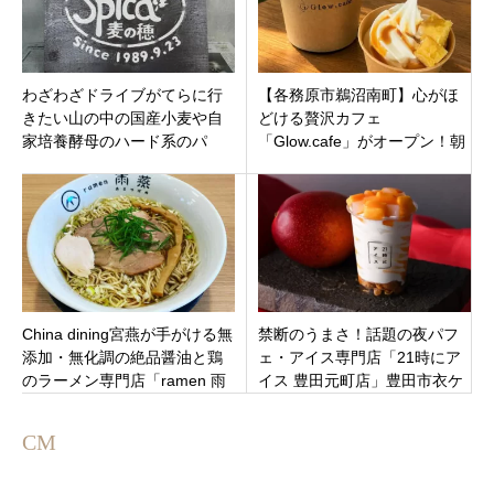
わざわざドライブがてらに行
【各務原市鵜沼南町】心がほ
きたい山の中の国産小麦や自
どける贅沢カフェ
家培養酵母のハード系のパ
「Glow.cafe」がオープン！朝
ン！「Spicaスピカ麦の穂」長
から夜まで過ごせる憩いの空
野県小諸市甲
間。ソフトクリームも
China dining宮燕が手がける無
禁断のうまさ！話題の夜パフ
添加・無化調の絶品醤油と鶏
ェ・アイス専門店「21時にア
のラーメン専門店「ramen 雨
イス 豊田元町店」豊田市衣ケ
燕（あまつばめ）」
原の153号線沿いにオープン
CM