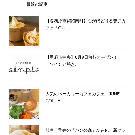
最近の記事
【各務原市鵜沼南町】心がほどける贅沢カ
フェ「Glo...
【甲府市中央】8月8日移転オープン！
「ワインと焼き...
人気のベーカリーカフェカフェ「JUNE
COFFE...
岐阜・垂井の「パンの森」が進化！新ブラ