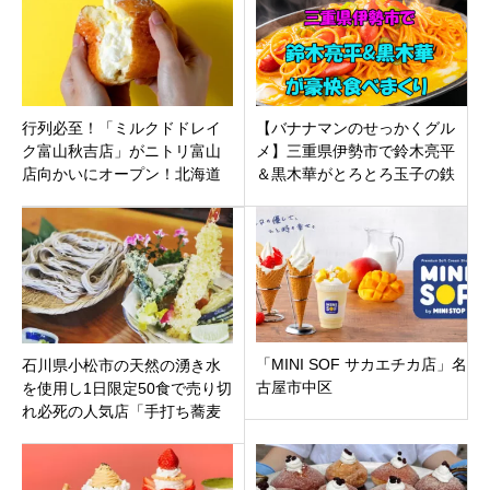
行列必至！「ミルクドドレイ
【バナナマンのせっかくグル
ク富山秋吉店」がニトリ富山
メ】三重県伊勢市で鈴木亮平
店向かいにオープン！北海道
＆黒木華がとろとろ玉子の鉄
の恵みたっぷりの新食感ドー
板ナポリタン・老舗焼肉豪快
ナツ！
食べっぷり披露！
「MINI SOF サカエチカ店」名
石川県小松市の天然の湧き水
古屋市中区
を使用し1日限定50食で売り切
れ必死の人気店「手打ち蕎麦
山桜」絶品天ぷらがおすす
め！