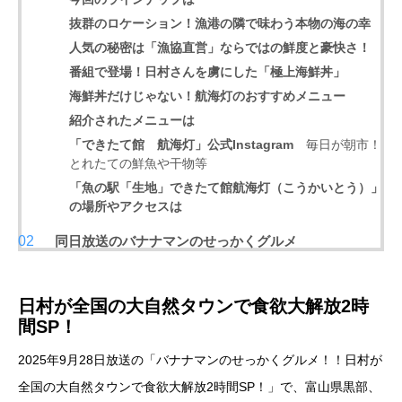
抜群のロケーション！漁港の隣で味わう本物の海の幸
人気の秘密は「漁協直営」ならではの鮮度と豪快さ！
番組で登場！日村さんを虜にした「極上海鮮丼」
海鮮丼だけじゃない！航海灯のおすすめメニュー
紹介されたメニューは
「できたて館 航海灯」公式Instagram
毎日が朝市！
とれたての鮮魚や干物等
「魚の駅「生地」できたて館航海灯（こうかいとう）」
の場所やアクセスは
同日放送のバナナマンのせっかくグルメ
日村が全国の大自然タウンで食欲大解放2時
間SP！
2025年9月28日放送の「バナナマンのせっかくグルメ！！日村が
全国の大自然タウンで食欲大解放2時間SP！」で、富山県黒部、