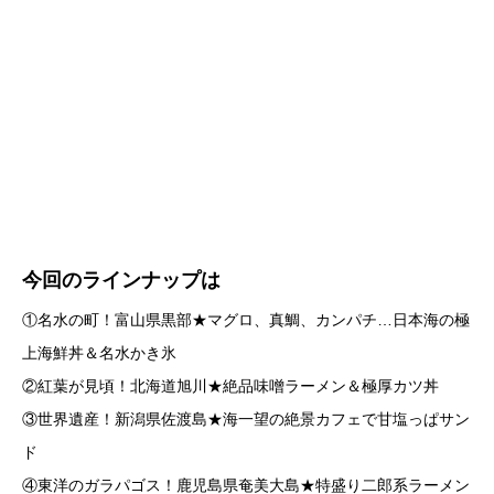
お楽しみに！
#バナナマン
#設楽統
#日村勇紀
https://t.co/HQ4YHSeRFc
pic.twitter.com/wK3EuniVQg
— 🍌バナナマンのせっかくグルメ！！🍌公式🍌
(@sekkaku_tbs)
September 22, 2025
今回のラインナップは
①名水の町！富山県黒部★マグロ、真鯛、カンパチ…日本海の極
上海鮮丼＆名水かき氷
②紅葉が見頃！北海道旭川★絶品味噌ラーメン＆極厚カツ丼
③世界遺産！新潟県佐渡島★海一望の絶景カフェで甘塩っぱサン
ド
④東洋のガラパゴス！鹿児島県奄美大島★特盛り二郎系ラーメン