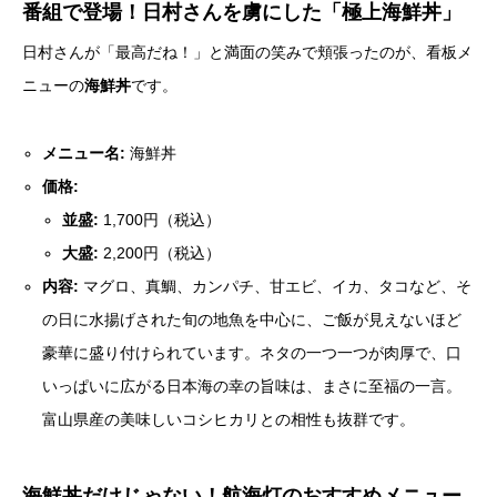
番組で登場！日村さんを虜にした「極上海鮮丼」
日村さんが「最高だね！」と満面の笑みで頬張ったのが、看板メ
ニューの
海鮮丼
です。
メニュー名:
海鮮丼
価格:
並盛:
1,700円（税込）
大盛:
2,200円（税込）
内容:
マグロ、真鯛、カンパチ、甘エビ、イカ、タコなど、そ
の日に水揚げされた旬の地魚を中心に、ご飯が見えないほど
豪華に盛り付けられています。ネタの一つ一つが肉厚で、口
いっぱいに広がる日本海の幸の旨味は、まさに至福の一言。
富山県産の美味しいコシヒカリとの相性も抜群です。
海鮮丼だけじゃない！航海灯のおすすめメニュー