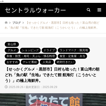
-->
セントラルウォーカー
検索
ブログ
【せっかくグルメ・黒部市】日村も唸った！富山湾の朝ど
れ「魚の駅『生地』できたて館 航海灯（こうかいとう）」の極上海鮮丼。
富山県
グルメ
ショッピング
ドライブ
ランドマーク・観光地
和食・割烹・寿司・天ぷら・懐石料理
食堂・定食屋・弁当
おすすめ
テレビ番組
人気店
絶対行きたい
【せっかくグルメ・黒部市】日村も唸った！富山湾の朝
どれ「魚の駅『生地』できたて館 航海灯（こうかいと
う）」の極上海鮮丼。
2025.09.26 / 最終更新日：2025.09.29