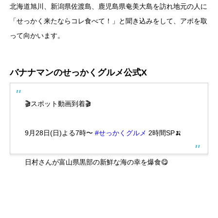
北海道旭川、新潟県佐渡島、鹿児島県奄美大島を訪れ地元の人に
「せっかく来たならコレ食べて！」と聞き込みをして、アポを取
って向かいます。
バナナマンのせっかくグルメ公式X
🎬スポット動画到着🎬
9月28日(日)よる7時〜
#せっかくグルメ
2時間SP🍌
日村さんが富山県黒部の新鮮な海の幸を爆食😋
奄美大島・旭川・佐渡島の絶品グルメも大満喫！
#佐々
木久美
さん&
#近藤春菜
さんも大興奮🤩