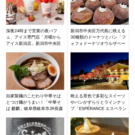
深夜24時まで営業の夜パフ
新潟市中央区万代島に映える
ェ、アイス専門店「月曜から
30種類のドーナツとパン「フ
アイス新潟店」新潟市中央区
ォフォドーナツオウルザベー
南出来島にオープン！
カリー」話題のボンボローニ
もあり！
自家製麺のこだわり中華そば
映える景色で多彩なスイーツ
とつけ麺がうまい！「中華そ
やパンがずらりとラインナッ
ば 麒麟」岐阜県岐阜市JR長森
プ「ESPÉRANCE エスペラン
駅より徒歩9分
ス」山梨県南都留郡富士河口
湖町