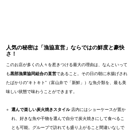
人気の秘密は「漁協直営」ならではの鮮度と豪快
さ！
このお店が多くの人々を惹きつける最大の理由は、なんといって
も
黒部漁業協同組合の直営
であること。その日の朝に水揚げされ
たばかりの“キトキト”（富山弁で「新鮮」）な魚介類を、最も美
味しい状態で味わうことができます。
選んで楽しい炭火焼きスタイル
店内にはショーケースが置か
れ、好きな魚や干物を選んで自分で炭火焼きにして食べるこ
とも可能。グループで訪れても盛り上がること間違いなしで